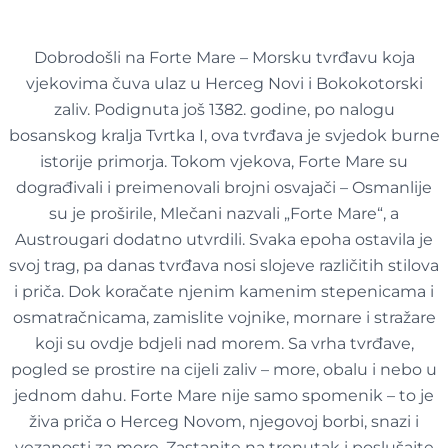
Dobrodošli na Forte Mare – Morsku tvrđavu koja
vjekovima čuva ulaz u Herceg Novi i Bokokotorski
zaliv. Podignuta još 1382. godine, po nalogu
bosanskog kralja Tvrtka I, ova tvrđava je svjedok burne
istorije primorja. Tokom vjekova, Forte Mare su
dograđivali i preimenovali brojni osvajači – Osmanlije
su je proširile, Mlečani nazvali „Forte Mare“, a
Austrougari dodatno utvrdili. Svaka epoha ostavila je
svoj trag, pa danas tvrđava nosi slojeve različitih stilova
i priča. Dok koračate njenim kamenim stepenicama i
osmatračnicama, zamislite vojnike, mornare i stražare
koji su ovdje bdjeli nad morem. Sa vrha tvrđave,
pogled se prostire na cijeli zaliv – more, obalu i nebo u
jednom dahu. Forte Mare nije samo spomenik – to je
živa priča o Herceg Novom, njegovoj borbi, snazi i
vezanosti za more. Zastanite na trenutak i poslušajte