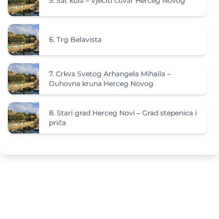
5.
Sat kula – Vječiti čuvar Herceg Novog
6.
Trg Belavista
7.
Crkva Svetog Arhangela Mihaila –
Duhovna kruna Herceg Novog
8.
Stari grad Herceg Novi – Grad stepenica i
priča