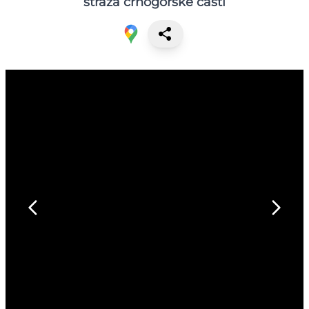
straža crnogorske časti