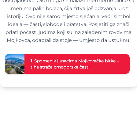
dostojanstvo. Oko njega se nalaze mermerne ploče sa
imenima palih boraca, čija žrtva još odzvanja kroz
istoriju. Ovo nije samo mjesto sjećanja, već i simbol
ideala — časti, slobode i bratstva. Posjetiti ga znači
odati počast ljudima koji su, na zaleđenim rovovima
Mojkovca, odabrali da stoje — umjesto da ustuknu.
1.
Spomenik junacima Mojkovačke bitke –
tiha straža crnogorske časti