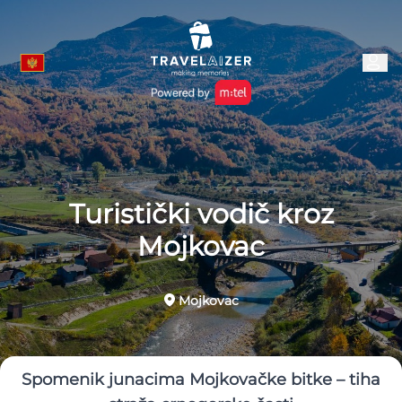
Turistički vodič kroz
Mojkovac
Mojkovac
Spomenik junacima Mojkovačke bitke – tiha