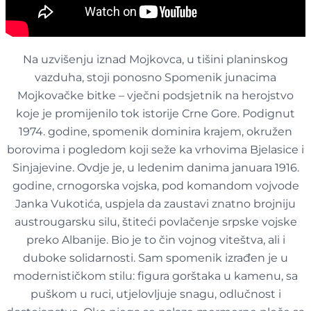
Na uzvišenju iznad Mojkovca, u tišini planinskog
vazduha, stoji ponosno Spomenik junacima
Mojkovačke bitke – vječni podsjetnik na herojstvo
koje je promijenilo tok istorije Crne Gore. Podignut
1974. godine, spomenik dominira krajem, okružen
borovima i pogledom koji seže ka vrhovima Bjelasice i
Sinjajevine. Ovdje je, u ledenim danima januara 1916.
godine, crnogorska vojska, pod komandom vojvode
Janka Vukotića, uspjela da zaustavi znatno brojniju
austrougarsku silu, štiteći povlačenje srpske vojske
preko Albanije. Bio je to čin vojnog viteštva, ali i
duboke solidarnosti. Sam spomenik izrađen je u
modernističkom stilu: figura gorštaka u kamenu, sa
puškom u ruci, utjelovljuje snagu, odlučnost i