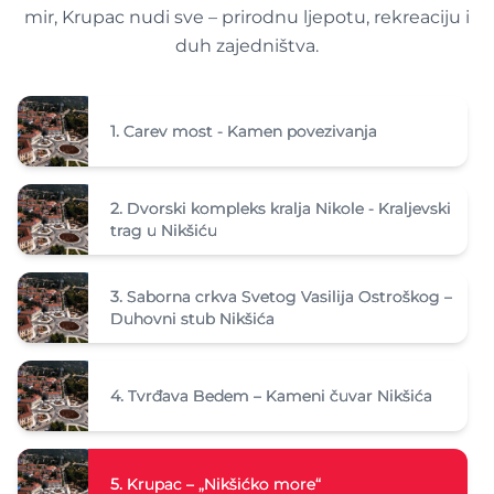
mir, Krupac nudi sve – prirodnu ljepotu, rekreaciju i
duh zajedništva.
1.
Carev most - Kamen povezivanja
2.
Dvorski kompleks kralja Nikole - Kraljevski
trag u Nikšiću
3.
Saborna crkva Svetog Vasilija Ostroškog –
Duhovni stub Nikšića
4.
Tvrđava Bedem – Kameni čuvar Nikšića
5.
Krupac – „Nikšićko more“