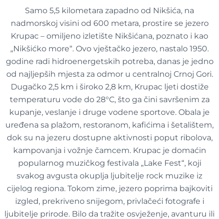
Samo 5,5 kilometara zapadno od Nikšića, na
nadmorskoj visini od 600 metara, prostire se jezero
Krupac – omiljeno izletište Nikšićana, poznato i kao
„Nikšićko more“. Ovo vještačko jezero, nastalo 1950.
godine radi hidroenergetskih potreba, danas je jedno
od najljepših mjesta za odmor u centralnoj Crnoj Gori.
Dugačko 2,5 km i široko 2,8 km, Krupac ljeti dostiže
temperaturu vode do 28°C, što ga čini savršenim za
kupanje, veslanje i druge vodene sportove. Obala je
uređena sa plažom, restoranom, kafićima i šetalištem,
dok su na jezeru dostupne aktivnosti poput ribolova,
kampovanja i vožnje čamcem. Krupac je domaćin
popularnog muzičkog festivala „Lake Fest“, koji
svakog avgusta okuplja ljubitelje rock muzike iz
cijelog regiona. Tokom zime, jezero poprima bajkoviti
izgled, prekriveno snijegom, privlačeći fotografe i
ljubitelje prirode. Bilo da tražite osvježenje, avanturu ili