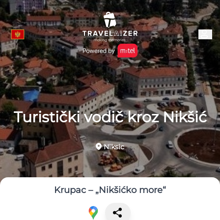
Turistički vodič kroz Nikšić
Niksic
Krupac – „Nikšićko more“