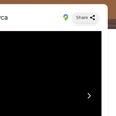
vca
Share