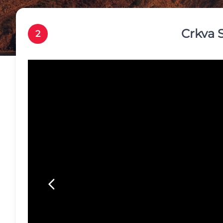
Crkva S
2