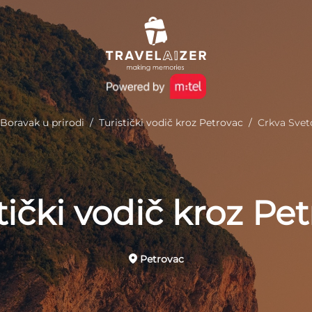
Boravak u prirodi
/
Turistički vodič kroz Petrovac
/
Crkva Sveto
tički vodič kroz Pe
Petrovac