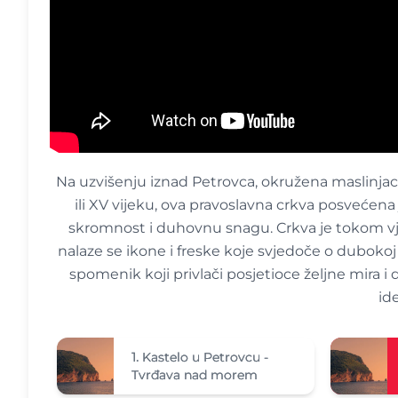
Na uzvišenju iznad Petrovca, okružena maslinjacim
ili XV vijeku, ova pravoslavna crkva posvećena
skromnost i duhovnu snagu. Crkva je tokom vj
nalaze se ikone i freske koje svjedoče o dubokoj v
spomenik koji privlači posjetioce željne mira i
id
1.
Kastelo u Petrovcu -
Tvrđava nad morem