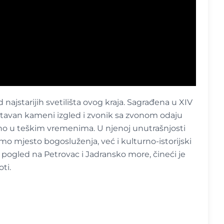
najstarijih svetilišta ovog kraja. Sagrađena u XIV
nostavan kameni izgled i zvonik sa zvonom odaju
no u teškim vremenima. U njenoj unutrašnjosti
samo mjesto bogosluženja, već i kulturno-istorijski
p pogled na Petrovac i Jadransko more, čineći je
ti.