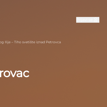
Prijavi se
g Ilije – Tiho svetište iznad Petrovca
trovac