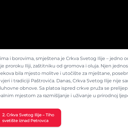
a i borovima, smještena je Crkva Svetog Ilije – jedno od 
 je proroku Iliji, zaštitniku od gromova i oluja. Njen jed
ekova bila mjesto molitve i utočište za mještane, poseb
jeri i tradiciji Paštrovića. Danas, Crkva Svetog Ilije nije 
 duhovne obnove. Sa platoa ispred crkve pruža se prelije
ealnim mjestom za razmišljanje i uživanje u prirodnoj ljepo
2.
Crkva Svetog Ilije – Tiho
svetište iznad Petrovca