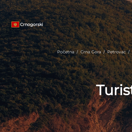
Crnogorski
Početna
/
Crna Gora
/
Petrovac
/
Turis