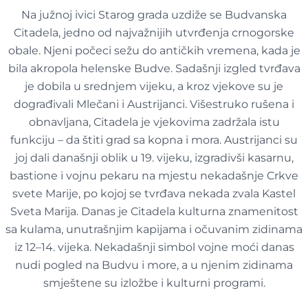
Na južnoj ivici Starog grada uzdiže se Budvanska
Citadela, jedno od najvažnijih utvrđenja crnogorske
obale. Njeni počeci sežu do antičkih vremena, kada je
bila akropola helenske Budve. Sadašnji izgled tvrđava
je dobila u srednjem vijeku, a kroz vjekove su je
dograđivali Mlečani i Austrijanci. Višestruko rušena i
obnavljana, Citadela je vjekovima zadržala istu
funkciju – da štiti grad sa kopna i mora. Austrijanci su
joj dali današnji oblik u 19. vijeku, izgradivši kasarnu,
bastione i vojnu pekaru na mjestu nekadašnje Crkve
svete Marije, po kojoj se tvrđava nekada zvala Kastel
Sveta Marija. Danas je Citadela kulturna znamenitost
sa kulama, unutrašnjim kapijama i očuvanim zidinama
iz 12–14. vijeka. Nekadašnji simbol vojne moći danas
nudi pogled na Budvu i more, a u njenim zidinama
smještene su izložbe i kulturni programi.