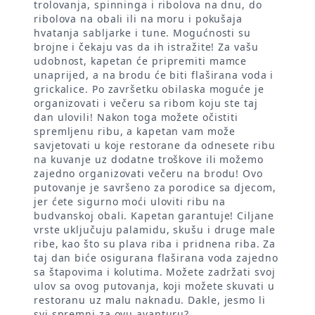
trolovanja, spinninga i ribolova na dnu, do
ribolova na obali ili na moru i pokušaja
hvatanja sabljarke i tune. Mogućnosti su
brojne i čekaju vas da ih istražite! Za vašu
udobnost, kapetan će pripremiti mamce
unaprijed, a na brodu će biti flaširana voda i
grickalice. Po završetku obilaska moguće je
organizovati i večeru sa ribom koju ste taj
dan ulovili! Nakon toga možete očistiti
spremljenu ribu, a kapetan vam može
savjetovati u koje restorane da odnesete ribu
na kuvanje uz dodatne troškove ili možemo
zajedno organizovati večeru na brodu! Ovo
putovanje je savršeno za porodice sa djecom,
jer ćete sigurno moći uloviti ribu na
budvanskoj obali. Kapetan garantuje! Ciljane
vrste uključuju palamidu, skušu i druge male
ribe, kao što su plava riba i pridnena riba. Za
taj dan biće osigurana flaširana voda zajedno
sa štapovima i kolutima. Možete zadržati svoj
ulov sa ovog putovanja, koji možete skuvati u
restoranu uz malu naknadu. Dakle, jesmo li
svi spremni za ovu avanturu?