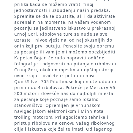
prilika kada se možemo vratiti finoj
jednostavnosti i uzbuđenju naših predaka.
Spremite se da se opustite, ali i da aktivirate
adrenalin na momente, na vašem vođenom
pecanju za jedinstveno iskustvo u prekrasnoj
Crnoj Gori. Ribolovne ture se nude za sve
uzraste i nivoe vještina, od najiskusnijih do
onih koji prvi putuju. Ponesite svoju opremu
za pecanje ili vam je mi možemo obezbijediti.
Kapetan Bojan će rado napraviti odlične
fotografije i odgovoriti na pitanja o ribolovu u
Crnoj Gori, okolnim mjestima i opštoj istoriji
ovog kraja. Lovićete iz potpuno nove
QuickSilver 705 Pilothouse koja može udobno
primiti do 4 ribolovca. Pokreće je Mercury V6
200 motor i dovešće nas do najboljih mjesta
za pecanje koje poznaje samo lokalno
stanovništvo. Opremljen je vrhunskom
navigacijskom elektronikom i Minn Kota
trolling motorom. Prilagodićemo tehnike i
pristup ribolovu na osnovu vašeg ribolovnog
cilja i iskustva koje želite imati. Od laganog