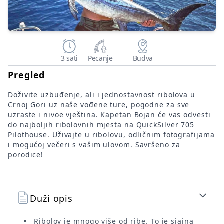
3 sati
Pecanje
Budva
Pregled
Doživite uzbuđenje, ali i jednostavnost ribolova u
Crnoj Gori uz naše vođene ture, pogodne za sve
uzraste i nivoe vještina. Kapetan Bojan će vas odvesti
do najboljih ribolovnih mjesta na QuickSilver 705
Pilothouse. Uživajte u ribolovu, odličnim fotografijama
i mogućoj večeri s vašim ulovom. Savršeno za
porodice!
Duži opis
Ribolov je mnogo više od ribe. To je sjajna