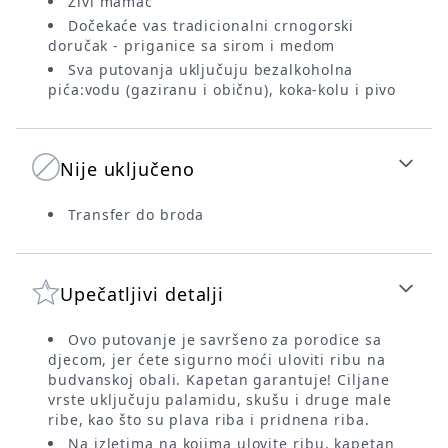
Živi mamac
Dočekaće vas tradicionalni crnogorski
doručak - priganice sa sirom i medom
Sva putovanja uključuju bezalkoholna
pića:vodu (gaziranu i običnu), koka-kolu i pivo
Nije uključeno
Transfer do broda
Upečatljivi detalji
Ovo putovanje je savršeno za porodice sa
djecom, jer ćete sigurno moći uloviti ribu na
budvanskoj obali. Kapetan garantuje! Ciljane
vrste uključuju palamidu, skušu i druge male
ribe, kao što su plava riba i pridnena riba.
Na izletima na kojima ulovite ribu, kapetan