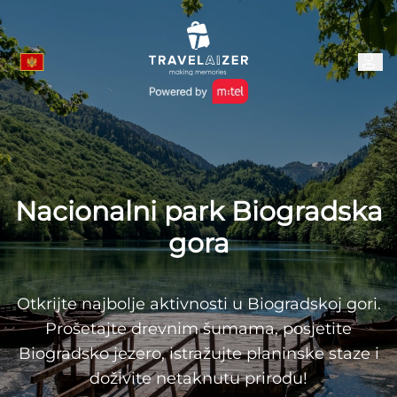
Nacionalni park Biogradska
gora
Otkrijte najbolje aktivnosti u Biogradskoj gori.
Prošetajte drevnim šumama, posjetite
Biogradsko jezero, istražujte planinske staze i
doživite netaknutu prirodu!