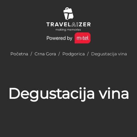
Početna
/
Crna Gora
/
Podgorica
/
Degustacija vina
Degustacija vina