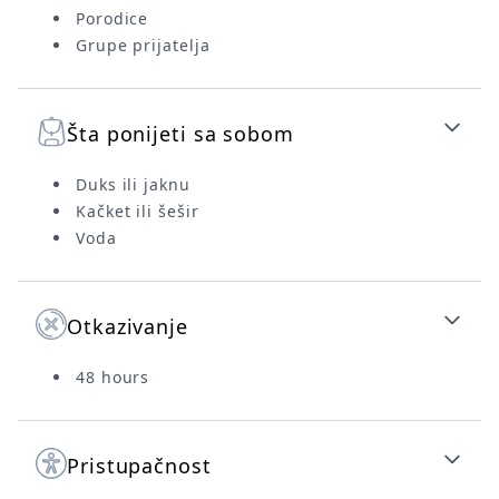
Porodice
Grupe prijatelja
Šta ponijeti sa sobom
Duks ili jaknu
Kačket ili šešir
Voda
Otkazivanje
48 hours
Pristupačnost