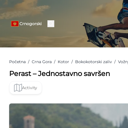
Crnogorski
Početna
/
Crna Gora
/
Kotor
/
Bokokotorski zaliv
/
Vožn
Perast – Jednostavno savršen
Activity