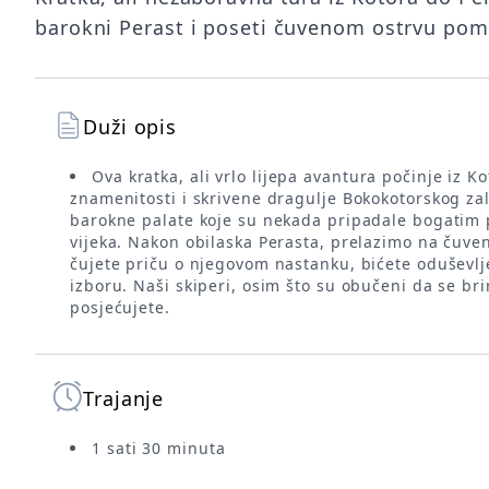
barokni Perast i poseti čuvenom ostrvu pomor
Duži opis
Ova kratka, ali vrlo lijepa avantura počinje iz
znamenitosti i skrivene dragulje Bokokotorskog z
barokne palate koje su nekada pripadale bogatim p
vijeka. Nakon obilaska Perasta, prelazimo na čuven
čujete priču o njegovom nastanku, bićete oduševlj
izboru. Naši skiperi, osim što su obučeni da se br
posjećujete.
Trajanje
1 sati 30 minuta