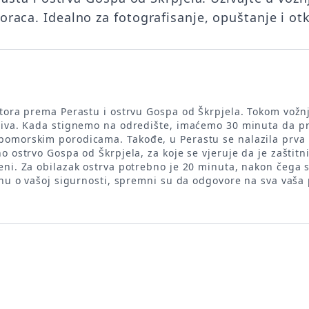
aca. Idealno za fotografisanje, opuštanje i otk
 Kotora prema Perastu i ostrvu Gospa od Škrpjela. Tokom vožn
aliva. Kada stignemo na odredište, imaćemo 30 minuta da 
omorskim porodicama. Takođe, u Perastu se nalazila prva p
o ostrvo Gospa od Škrpjela, za koje se vjeruje da je zaštitn
eni. Za obilazak ostrva potrebno je 20 minuta, nakon čega
inu o vašoj sigurnosti, spremni su da odgovore na sva vaša p