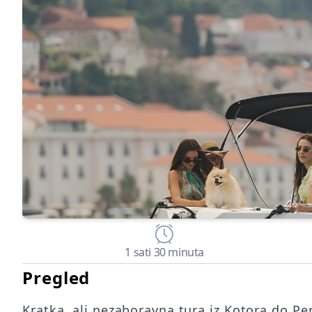
1 sati 30 minuta
Pregled
Kratka, ali nezaboravna tura iz Kotora do Per