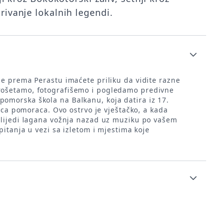
rivanje lokalnih legendi.
je prema Perastu imaćete priliku da vidite razne
prošetamo, fotografišemo i pogledamo predivne
omorska škola na Balkanu, koja datira iz 17.
ica pomoraca. Ovo ostrvo je vještačko, a kada
 slijedi lagana vožnja nazad uz muziku po vašem
itanja u vezi sa izletom i mjestima koje