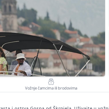
Vožnje čamcima ili brodovima
asta i ostrva Gospa od Škrpjela. Uživajte u vožnj