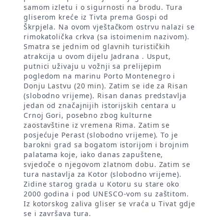
samom izletu i o sigurnosti na brodu. Tura
gliserom kreće iz Tivta prema Gospi od
Škrpjela. Na ovom vještačkom ostrvu nalazi se
rimokatolička crkva (sa istoimenim nazivom).
Smatra se jednim od glavnih turističkih
atrakcija u ovom dijelu Jadrana . Usput,
putnici uživaju u vožnji sa prelijepim
pogledom na marinu Porto Montenegro i
Donju Lastvu (20 min). Zatim se ide za Risan
(slobodno vrijeme). Risan danas predstavlja
jedan od značajnijih istorijskih centara u
Crnoj Gori, posebno zbog kulturne
zaostavštine iz vremena Rima. Zatim se
posjećuje Perast (slobodno vrijeme). To je
barokni grad sa bogatom istorijom i brojnim
palatama koje, iako danas zapuštene,
svjedoče o njegovom zlatnom dobu. Zatim se
tura nastavlja za Kotor (slobodno vrijeme).
Zidine starog grada u Kotoru su stare oko
2000 godina i pod UNESCO-vom su zaštitom.
Iz kotorskog zaliva gliser se vraća u Tivat gdje
se i završava tura.