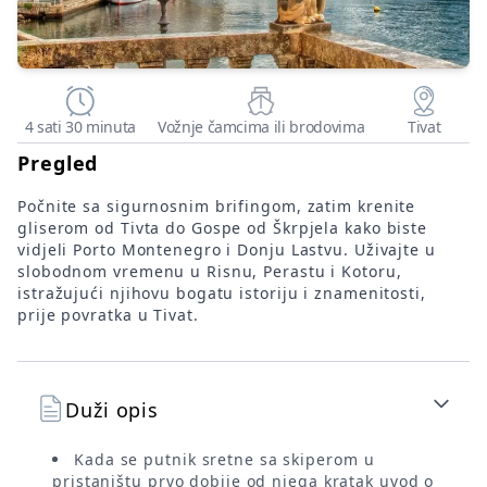
4 sati 30 minuta
Vožnje čamcima ili brodovima
Tivat
Pregled
Počnite sa sigurnosnim brifingom, zatim krenite
gliserom od Tivta do Gospe od Škrpjela kako biste
vidjeli Porto Montenegro i Donju Lastvu. Uživajte u
slobodnom vremenu u Risnu, Perastu i Kotoru,
istražujući njihovu bogatu istoriju i znamenitosti,
prije povratka u Tivat.
Duži opis
Kada se putnik sretne sa skiperom u
pristaništu prvo dobije od njega kratak uvod o