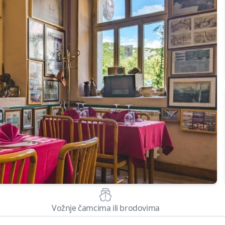
Vožnje čamcima ili brodovima