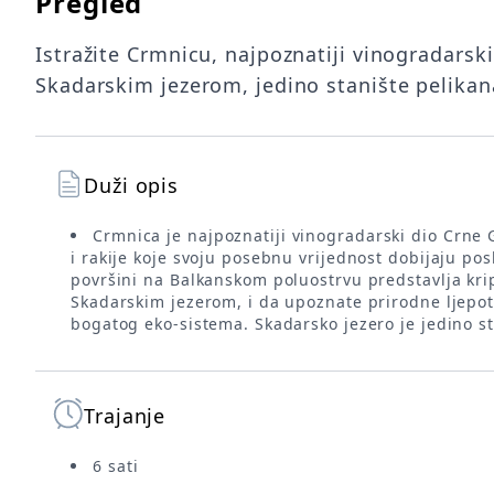
Pregled
Istražite Crmnicu, najpoznatiji vinogradarski
Skadarskim jezerom, jedino stanište pelikana
Duži opis
Crmnica je najpoznatiji vinogradarski dio Crne 
i rakije koje svoju posebnu vrijednost dobijaju p
površini na Balkanskom poluostrvu predstavlja kri
Skadarskim jezerom, i da upoznate prirodne ljepot
bogatog eko-sistema. Skadarsko jezero je jedino s
Trajanje
6 sati