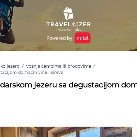
ko jezero
/
Vožnje čamcima ili brodovima
/
tacijom domaćih vina i sireva
kadarskom jezeru sa degustacijom do