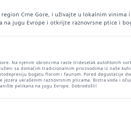
 region Crne Gore, i uživajte u lokalnim vinima 
 na jugu Evrope i otkrijte raznovrsne ptice i b
Gore. Na njenim obroncima raste tridesetak autohtonih sort
osluženi sa domaćim tradicionalnim proizvodima iz naše kuhi
ptodepresiju bogatu florom i faunom. Pored degustacije doma
e jezera ukrašenim raznovrsnim pticama. Bistra voda i oču
tanište pelikana na jugu Evrope. Dobrodošli!