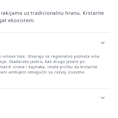
i rakijama uz tradicionalnu hranu. Krstarite
ogat ekosistem.
i vinove loze. Stvaraju se regionalno poznata vina
nje. Skadarsko jezero, kao drugo jezero po
ćih sireva i kajmaka, imate priliku da krstarite
vani ambijent omogućili su razvoj izuzetno