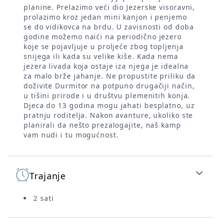
planine. Prelazimo veći dio Jezerske visoravni,
prolazimo kroz jedan mini kanjon i penjemo
se do vidikovca na brdu. U zavisnosti od doba
godine možemo naići na periodično jezero
koje se pojavljuje u proljeće zbog topljenja
snijega ili kada su velike kiše. Kada nema
jezera livada koja ostaje iza njega je idealna
za malo brže jahanje. Ne propustite priliku da
doživite Durmitor na potpuno drugačiji način,
u tišini prirode i u društvu plemenitih konja.
Djeca do 13 godina mogu jahati besplatno, uz
pratnju roditelja. Nakon avanture, ukoliko ste
planirali da nešto prezalogajite, naš kamp
vam nudi i tu mogućnost.
Trajanje
2 sati