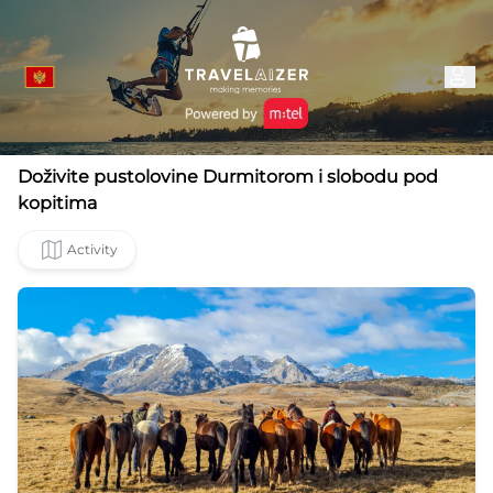
Doživite pustolovine Durmitorom i slobodu pod
kopitima
Activity