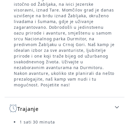
istočno od Žabljaka, na ivici Jezerske
visoravni, iznad Tare. Momčilov grad je danas
uzvišenje na brdu iznad Žabljaka, okruženo
livadama i šumama, gdje je uživanje
zagarantovano. Dobrodošli u jedinstvenu
oazu prirode i avanture, smještenu u samom
srcu Nacionalnog parka Durmitor, na
predivnom Žabljaku u Crnoj Gori. Naš kamp je
idealan izbor za sve avanturiste, ljubitelje
prirode i one koji traže bijeg od užurbanog
svakodnevnog života. Uživajte u
nezaboravnim avanturama na Durmitoru.
Nakon avanture, ukoliko ste planirali da nešto
prezalogajite, naš kamp vam nudi i tu
mogućnost. Posjetite nas!
Trajanje
1 sati 30 minuta