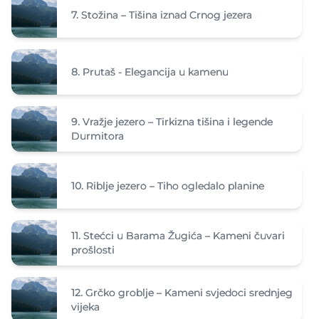
7.
Stožina – Tišina iznad Crnog jezera
8.
Prutaš - Elegancija u kamenu
9.
Vražje jezero – Tirkizna tišina i legende
Durmitora
10.
Riblje jezero – Tiho ogledalo planine
11.
Stećci u Barama Žugića – Kameni čuvari
prošlosti
12.
Grčko groblje – Kameni svjedoci srednjeg
vijeka