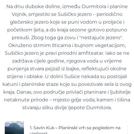
Na dnu duboke doline, između Durmitora i planine
Vojnik, smjestilo se Sušičko jezero – periodično
glečersko jezero koje se puni vodom u proljeće i
početkom ljeta, a do kraja sezone gotovo potpuno
presuši. Zbog toga ga zovu i "nestajuće jezero".
Okruženo strmim liticama i bujnom vegetacijom,
Sušičko jezero je pravi prirodni amfiteatar. Iako se ne
zadržava cijele godine, njegova voda u vrijeme
punjenja stvara pejzaž iz bajke, reflektujući okolne
stijene i oblake. U dolini Sušice nekada su postojali
katuni i planinske staze koje su povezivale sela iz ovog
kraja. Danas, ovo područje privlači planinare i ljubitelje
netaknute prirode – mjesto gdje voda, kamen i tišina
stvaraju sliku divlje ljepote Durmitora.
1.
Savin Kuk – Planinski vrh sa pogledom na
vječnost