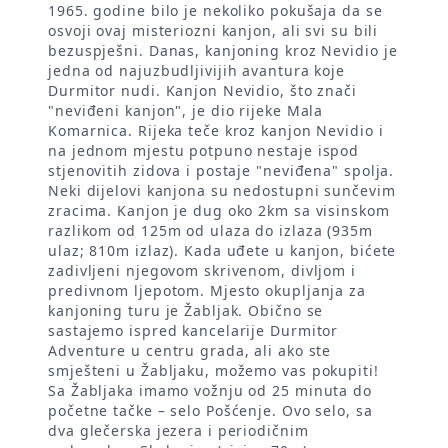
1965. godine bilo je nekoliko pokušaja da se
osvoji ovaj misteriozni kanjon, ali svi su bili
bezuspješni. Danas, kanjoning kroz Nevidio je
jedna od najuzbudljivijih avantura koje
Durmitor nudi. Kanjon Nevidio, što znači
"neviđeni kanjon", je dio rijeke Mala
Komarnica. Rijeka teče kroz kanjon Nevidio i
na jednom mjestu potpuno nestaje ispod
stjenovitih zidova i postaje "neviđena" spolja.
Neki dijelovi kanjona su nedostupni sunčevim
zracima. Kanjon je dug oko 2km sa visinskom
razlikom od 125m od ulaza do izlaza (935m
ulaz; 810m izlaz). Kada uđete u kanjon, bićete
zadivljeni njegovom skrivenom, divljom i
predivnom ljepotom. Mjesto okupljanja za
kanjoning turu je Žabljak. Obično se
sastajemo ispred kancelarije Durmitor
Adventure u centru grada, ali ako ste
smješteni u Žabljaku, možemo vas pokupiti!
Sa Žabljaka imamo vožnju od 25 minuta do
početne tačke – selo Pošćenje. Ovo selo, sa
dva glečerska jezera i periodičnim