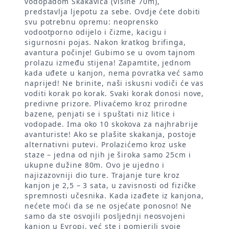
vodopadom Skakavica (visine 70m),
predstavlja ljepotu za sebe. Ovdje ćete dobiti
svu potrebnu opremu: neoprensko
vodootporno odijelo i čizme, kacigu i
sigurnosni pojas. Nakon kratkog brifinga,
avantura počinje! Gubimo se u ovom tajnom
prolazu između stijena! Zapamtite, jednom
kada uđete u kanjon, nema povratka već samo
naprijed! Ne brinite, naši iskusni vodiči će vas
voditi korak po korak. Svaki korak donosi nove,
predivne prizore. Plivaćemo kroz prirodne
bazene, penjati se i spuštati niz litice i
vodopade. Ima oko 10 skokova za najhrabrije
avanturiste! Ako se plašite skakanja, postoje
alternativni putevi. Prolazićemo kroz uske
staze – jedna od njih je široka samo 25cm i
ukupne dužine 80m. Ovo je ujedno i
najizazovniji dio ture. Trajanje ture kroz
kanjon je 2,5 – 3 sata, u zavisnosti od fizičke
spremnosti učesnika. Kada izađete iz kanjona,
nećete moći da se ne osjećate ponosno! Ne
samo da ste osvojili posljednji neosvojeni
kanjon u Evropi, već ste i pomjerili svoje