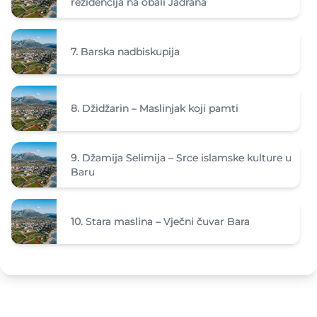
rezidencija na obali Jadrana
7.
Barska nadbiskupija
8.
Džidžarin – Maslinjak koji pamti
9.
Džamija Selimija – Srce islamske kulture u
Baru
10.
Stara maslina – Vječni čuvar Bara