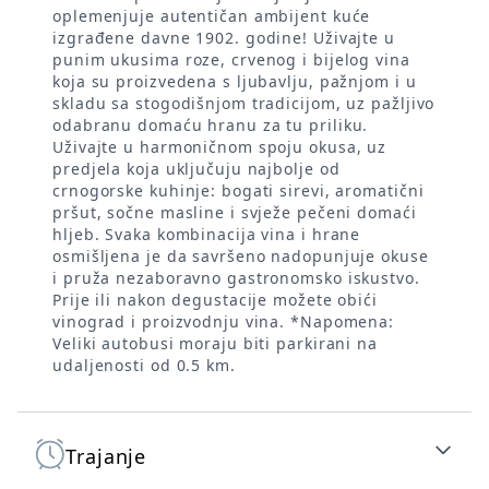
oplemenjuje autentičan ambijent kuće
izgrađene davne 1902. godine! Uživajte u
punim ukusima roze, crvenog i bijelog vina
koja su proizvedena s ljubavlju, pažnjom i u
skladu sa stogodišnjom tradicijom, uz pažljivo
odabranu domaću hranu za tu priliku.
Uživajte u harmoničnom spoju okusa, uz
predjela koja uključuju najbolje od
crnogorske kuhinje: bogati sirevi, aromatični
pršut, sočne masline i svježe pečeni domaći
hljeb. Svaka kombinacija vina i hrane
osmišljena je da savršeno nadopunjuje okuse
i pruža nezaboravno gastronomsko iskustvo.
Prije ili nakon degustacije možete obići
vinograd i proizvodnju vina. *Napomena:
Veliki autobusi moraju biti parkirani na
udaljenosti od 0.5 km.
Trajanje