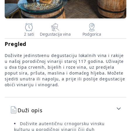
2 sati
Degustacija vina
Podgorica
Pregled
Doživite jedinstvenu degustaciju lokalnih vina i rakije
u našoj porodičnoj vinariji staroj 117 godina. Uživajte
u dva tipa crvenih, bijelih i roze vina, uz predjela
poput sira, pršuta, maslina i domaćeg hljeba. Možete
sjediti unutra ili napolju, a prije ili poslije degustacije
obići vinariju i vinograd.
Duži opis
Doživite autentičnu crnogorsku vinsku
kulturu u porodičnoj vinariji čiji duh