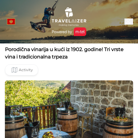
Porodična vinarija u kući iz 1902. godine! Tri vrste
vina i tradicionalna trpeza
Activity